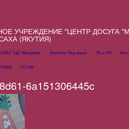
Е УЧРЕЖДЕНИЕ "ЦЕНТР ДОСУГА "М
САХА (ЯКУТИЯ)
ии МБУ “ЦД “Мындаба”
Контракт Лед экран
ПБ и ПН
Конт
РУЖКИ
УСТАВ
-8d61-6a151306445c