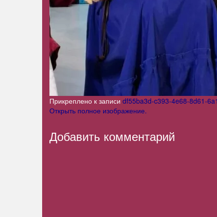
Прикреплено к записи
df55ba3d-c393-4e68-8d61-6a
Открыть полное изображение.
Добавить комментарий