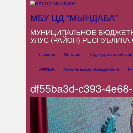
МБУ ЦД "МЫНДАБА"
МУНИЦИПАЛЬНОЕ БЮДЖЕТНО
УЛУС (РАЙОН) РЕСПУБЛИКА 
Главная
История
Структура организац
АФИША
Любительские объединения
К
df55ba3d-c393-4e68