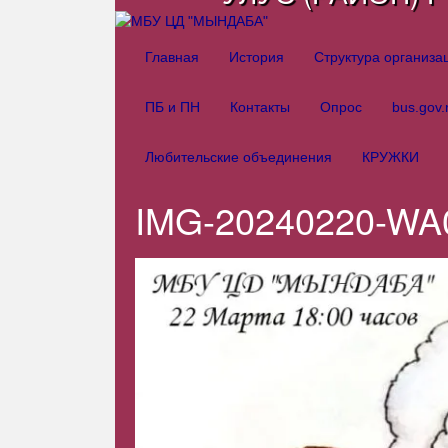
Главная
История
Структура организ
ПБ и ПН
Контакты
Опрос
bus.gov.
Любительские объединения
КРУЖКИ
IMG-20240220-WA