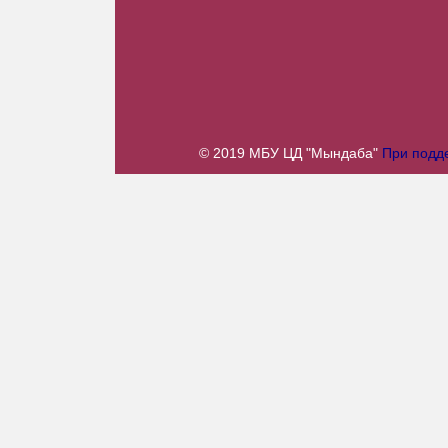
© 2019 МБУ ЦД "Мындаба"
При подде